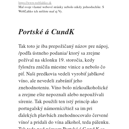
https://www.weblahko.sk
Mať svoje vlastné webové stránky nebolo nikdy jednoduchšie. S
WebĽahko ich môžete mať aj Vy.
Portské á CundK
Tak toto je iba prepožičaný názov pre nápoj,
/podľa ústneho podania/ ktorý sa zrejme
požíval na sklonku 19. storočia, kedy
fyloxéra zničila miestne vinice a nebolo čo
piť. Naši predkovia vedeli vyrobiť jablkové
víno, ale nevedeli zabrániť jeho
znehodnoteniu. Víno bolo nízkoalkoholické
a zrejme ešte nepoznali alebo nepoužívali
sírenie. Tak použili ten istý princíp ako
portugalský námorníci/tiež sa im pri
ďalekých plavbách znehodnocovalo červené
víno/ a pridali do vína alkohol, teda pálenku.
Tak teda pod názvom Portské á C und K sa