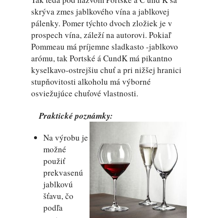
skrýva zmes jablkového vína a jablkovej
pálenky. Pomer týchto dvoch zložiek je v
prospech vína, záleží na autorovi. Pokiaľ
Pommeau má príjemne sladkasto -jablkovo
arómu, tak Portské á CundK má pikantno
kyselkavo-ostrejšiu chuť a pri nižšej hranici
stupňovitosti alkoholu má výborné
osviežujúce chuťové vlastnosti.
Praktické poznámky:
Na výrobu je
možné
použiť
prekvasenú
jablkovú
šťavu, čo
podľa