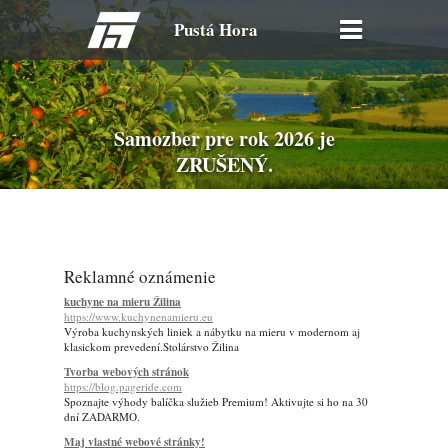
Pustá Hora
Samozber pre rok 2026 je
ZRUŠENÝ.
Reklamné oznámenie
kuchyne na mieru Žilina
https://www.kuchynenamieru.eu
Výroba kuchynských liniek a nábytku na mieru v modernom aj
klasickom prevedení.Stolárstvo Žilina
Tvorba webových stránok
https://blog.pageride.com
Spoznajte výhody balíčka služieb Premium! Aktivujte si ho na 30
dní ZADARMO.
Maj vlastné webové stránky!